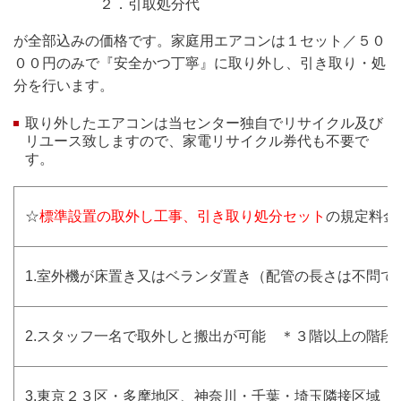
２．引取処分代
が全部込みの価格です。家庭用エアコンは１セット／５０
００円のみで『安全かつ丁寧』に取り外し、引き取り・処
分を行います。
取り外したエアコンは当センター独自でリサイクル及び
リユース致しますので、家電リサイクル券代も不要で
す。
☆
標準設置の取外し工事
、引き取り処分セット
の規定料金
1.室外機が床置き又はベランダ置き（配管の長さは不問で
2.スタッフ一名で取外しと搬出が可能 ＊３階以上の階段
3.東京２３区・多摩地区、神奈川・千葉・埼玉隣接区域