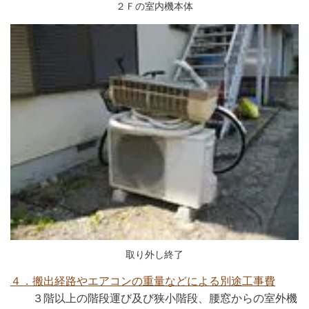
２Ｆの室内機本体
取り外し終了
４．搬出経路やエアコンの重量などによる別途工事費
３階以上の階段運び及び狭小階段、腰窓からの室外機