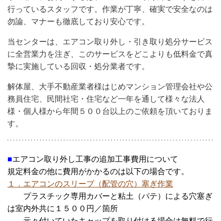
行っているスタッフです。作業が丁寧、確実で安全なのは
勿論、マナーも徹底しており安心です。
当センターは、エアコン取り外し・引き取り処分サービス
に全営業力を注ぎ、このサービスをどこよりも低料金で真
摯に実施している回収・処分業者です。
解体屋、大手不動産業者様はじめマンション管理会社や公
務員住宅、民間社宅・住宅など一年を通して様々な法人
様・個人様から年間５００台以上のご依頼を頂いておりま
す。
■
エアコン取り外し工事の追加工事費用について
規定料金の他に費用がかかるのは以下の場合です。
１．エアコンのスリーブ（配管の穴）塞ぎ作業
プラスチック専用カバーと粘土（パテ）による穴塞ぎ
は室内外共に１５００円／箇所
元々付いていたキャップを取り付ける場合は無料で行