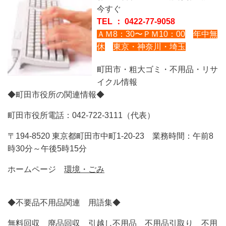
今すぐ
TEL ： 0422-77-9058
ＡＭ8：30〜ＰＭ10：00
年中無
休
東京・神奈川・埼玉
町田市・粗大ゴミ・不用品・リサ
イクル情報
◆町田市役所の関連情報◆
町田市役所電話：042-722-3111（代表）
〒194-8520 東京都町田市中町1-20-23 業務時間：午前8
時30分～午後5時15分
ホームページ
環境・ごみ
◆不要品不用品関連 用語集◆
無料回収 廃品回収 引越し不用品 不用品引取り 不用