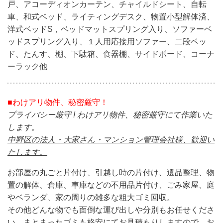
戸、アコーディオンカーテン、チャイルドシート、自転
車、和式ベッド、ライティングデスク、物置小型解体済、
洋式ベッドS，ベッドマットスプリング入り、ソファーベ
ッドスプリング入り、１人用応接用ソファー、二段ベッ
ド、たんす、棚、下駄箱、食器棚、サイドボード、コーナ
ーラック他
■わけアリ物件、秘密厳守！
プライバシー厳守 ! わけアリ物件、秘密厳守にて作業いた
します。
中野区の法人・大家さん・マンション管理会社様、歓迎い
たします。
お部屋の丸ごと片付け、引越し時の片付け、遺品整理、物
置の解体、倉庫、車庫などの不用品片付け、ごみ家屋、庭
やベランダ、家の周りの雑多な粗大ゴミ回収。
その他どんな物でも面倒な運び出しや分別もお任せくださ
い。まとまったゴミも格安にてお見積もりしますので、お