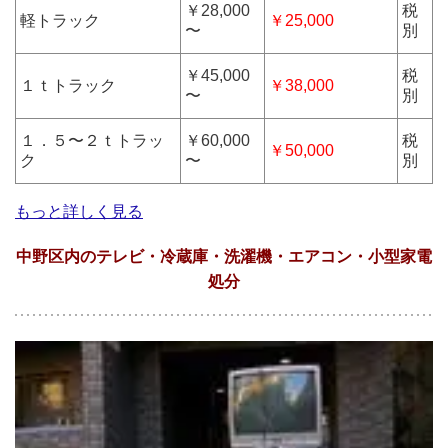
￥28,000
税
軽トラック
￥25,000
〜
別
￥45,000
税
１ｔトラック
￥38,000
〜
別
１．５〜２ｔトラッ
￥60,000
税
￥50,000
ク
〜
別
もっと詳しく見る
中野区内のテレビ・冷蔵庫・洗濯機・エアコン・小型家電
処分