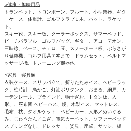
○健康・趣味用品
トランペット、トロンボーン、フルート、小型楽器、ギタ
ーケース、体重計、ゴルフクラブ１本、バット、ラケッ
ト、
スキー靴、スキー板、クーラーボックス、サマーベッド、
ビーチパラソル、ゴルフバッグ、ギター、アコーデオン、
三味線、ベース、チェロ、琴、スノーボード板、ぶらさが
り健康機、ゴルフ用具７本まで、ドラムセット、ベルトマ
ッサージ機、トレーニング機器他
○家具・寝具類
衣装ケース、スリッパ立て、折りたたみイス、ベビーラッ
ク、柱時計、鳥かご、灯油ポリタンク、おまる、網戸、カ
ーテンレール、ブラインド、物干ざお、トタン板、人
形、、座布団 ベビーバス、鏡、木製イス、マットレス、
毛布、枕、タオルケット、ベビーカー、人形／ぬいぐる
み、じゅうたん／ござ、電気カーペット、ソファーベッド
スプリングなし、ドレッサー、姿見、座卓、サッシ、板