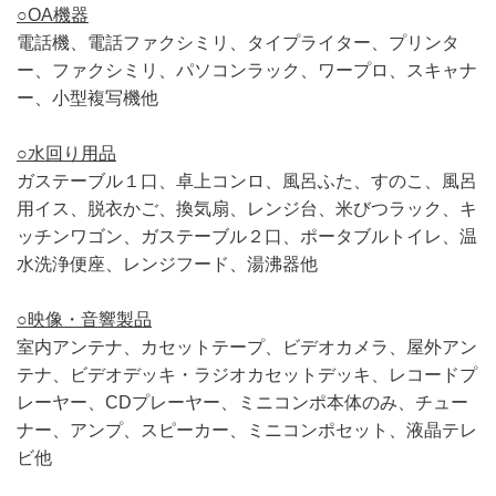
○OA機器
電話機、電話ファクシミリ、タイプライター、プリンタ
ー、ファクシミリ、パソコンラック、ワープロ、スキャナ
ー、小型複写機他
○水回り用品
ガステーブル１口、卓上コンロ、風呂ふた、すのこ、風呂
用イス、脱衣かご、換気扇、レンジ台、米びつラック、キ
ッチンワゴン、ガステーブル２口、ポータブルトイレ、温
水洗浄便座、レンジフード、湯沸器他
○映像・音響製品
室内アンテナ、カセットテープ、ビデオカメラ、屋外アン
テナ、ビデオデッキ・ラジオカセットデッキ、レコードプ
レーヤー、CDプレーヤー、ミニコンポ本体のみ、チュー
ナー、アンプ、スピーカー、ミニコンポセット、液晶テレ
ビ他