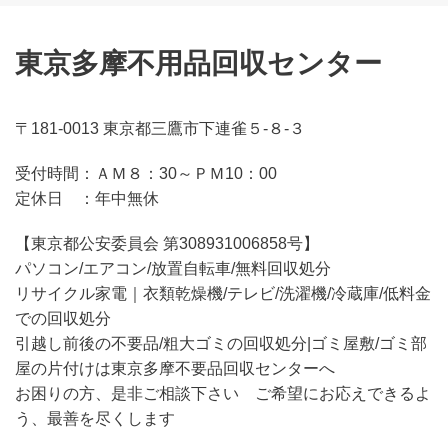
東京多摩不用品回収センター
〒181-0013 東京都三鷹市下連雀５-８-３
受付時間：
ＡＭ８：30～ＰＭ10：00
定休日 ：
年中無休
【東京都公安委員会 第308931006858号】
パソコン/エアコン/放置自転車/無料回収処分
リサイクル家電｜衣類乾燥機/テレビ/洗濯機/冷蔵庫/低料金
での回収処分
引越し前後の不要品/粗大ゴミの回収処分|ゴミ屋敷/ゴミ部
屋の片付けは東京多摩不要品回収センターへ
お困りの方、是非ご相談下さい ご希望にお応えできるよ
う、最善を尽くします