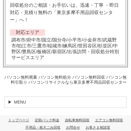
回収処分のご相談・お手伝いは、迅速・丁寧 ・即日
対応・見積り無料の「東京多摩不用品回収センタ
ー」へ！
対応エリア
調布市/府中市/国立/国分寺/小平市/小金井市/武蔵野
市/狛江市/三鷹市/稲城市/練馬区/世田谷区/杉並区/中
野区/豊島区/板橋区/新宿区/出張訪問・回収処分特別
サービスエリア
パソコン無料廃棄 パソコン無料処分 パソコン無料回収 パソコン無
料引取り パソコンリサイクルなら東京多摩不用品回収センター
MENU
トップページ
定額パック料金
自転車無料回収
エアコン無料回収
不用品・粗大ごみ回収
お問合せ
お客さま相談室