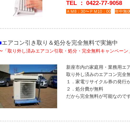
TEL ： 0422-77-9058
ＡＭ8：30〜ＰＭ10：00
年中無
■
エアコン引き取り＆処分を完全無料で実施中
〜「取り外し済みエアコン引取・処分・完全無料キャンペーン
新座市内
の家庭用・業務用エ
取り外し済みのエアコン完全
１．家電リサイクル券の発行
２．処分費が無料
だから完全無料が可能なので