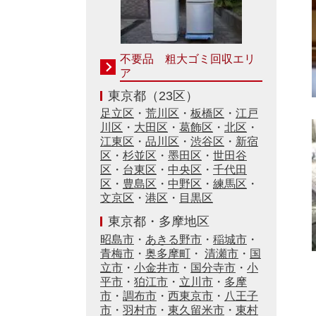
不要品 粗大ゴミ回収エリ
ア
東京都（23区）
足立区
・
荒川区
・
板橋区
・
江戸
川区
・
大田区
・
葛飾区
・
北区
・
江東区
・
品川区
・
渋谷区
・
新宿
区
・
杉並区
・
墨田区
・
世田谷
区
・
台東区
・
中央区
・
千代田
区
・
豊島区
・
中野区
・
練馬区
・
文京区
・
港区
・
目黒区
東京都・多摩地区
昭島市
・
あきる野市
・
稲城市
・
青梅市
・
奥多摩町
・
清瀬市
・
国
立市
・
小金井市
・
国分寺市
・
小
平市
・
狛江市
・
立川市
・
多摩
市
・
調布市
・
西東京市
・
八王子
市
・
羽村市
・
東久留米市
・
東村