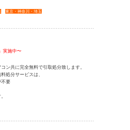
休
東京・神奈川・埼玉
」実施中〜
アコン共に完全無料で引取処分致します。
無料処分サービスは、
が不要
す。