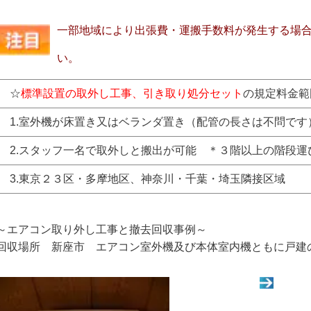
一部地域により出張費・運搬手数料が発生する場
い。
☆
標準設置の取外し工事
、引き取り処分セット
の規定料金範
1.室外機が床置き又はベランダ置き（配管の長さは不問です
2.スタッフ一名で取外しと搬出が可能 ＊３階以上の階段運
3.東京２３区・多摩地区、神奈川・千葉・埼玉隣接区域
～エアコン取り外し工事と撤去回収事例～
回収場所 新座市 エアコン室外機及び本体室内機ともに戸建