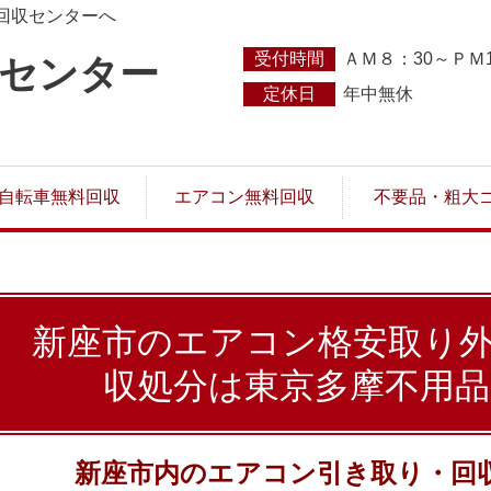
回収センターへ
受付時間
ＡＭ８：30～ＰＭ1
収センター
定休日
年中無休
自転車無料回収
エアコン無料回収
不要品・粗大
新座市のエアコン格安取り
収処分は東京多摩不用
新座市内のエアコン引き取り・回